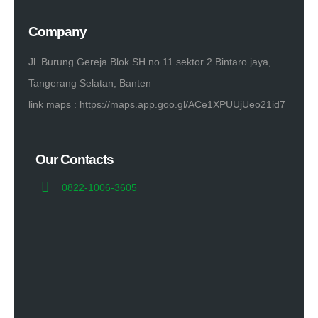
Company
Jl. Burung Gereja Blok SH no 11 sektor 2 Bintaro jaya,
Tangerang Selatan, Banten
link maps :
https://maps.app.goo.gl/ACe1XPUUjUeo21id7
Our Contacts
0822-1006-3605